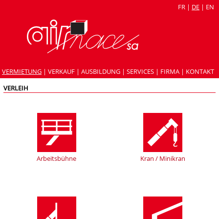
FR
|
DE
|
EN
VERMIETUNG
|
VERKAUF
|
AUSBILDUNG
|
SERVICES
|
FIRMA
|
KONTAKT
VERLEIH
Arbeitsbühne
Kran / Minikran