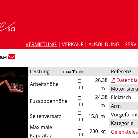
VERMIETUNG
|
VERKAUF
|
AUSBILDUNG
|
SERV
26M
Leistung
Referenz
max
min
26.38
Datenbla
Arbeitshöhe
m
Motorisier
24.38
Elektisch
Fussbodenhöhe
m
Arm
Vorgeform
Seitenversatz
15.8
m
Kategorie
Maximale
230
kg
Gelenktele
Kapazitäz