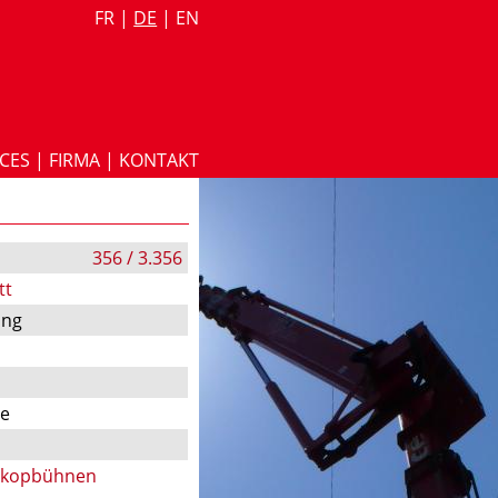
FR
|
DE
|
EN
ICES
|
FIRMA
|
KONTAKT
356 / 3.356
tt
ung
te
skopbühnen