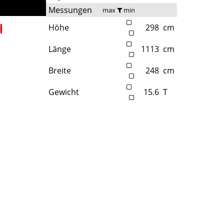
Messungen
max
min
Höhe
298
cm
Länge
1113
cm
Breite
248
cm
Gewicht
15.6
T