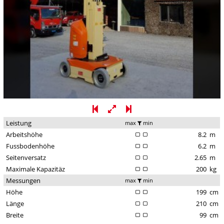
Leistung
max
min
Arbeitshöhe
8.2
m
Fussbodenhöhe
6.2
m
Seitenversatz
2.65
m
Maximale Kapazitäz
200
kg
Messungen
max
min
Höhe
199
cm
Länge
210
cm
Breite
99
cm