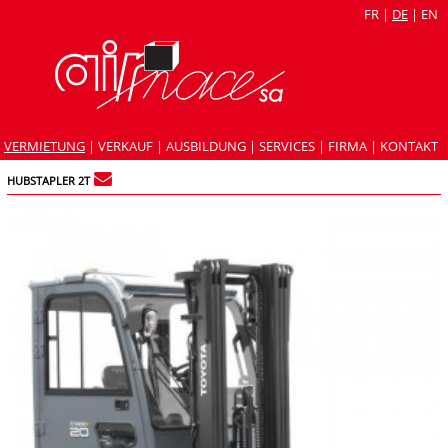
FR
|
DE
|
EN
VERMIETUNG
|
VERKAUF
|
AUSBILDUNG
|
SERVICES
|
FIRMA
|
KONTAKT
HUBSTAPLER 2T