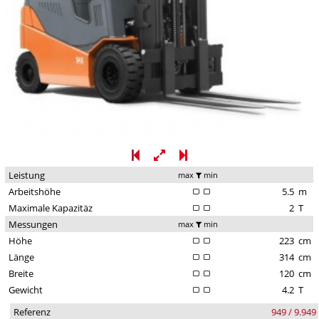
Leistung
max
min
Arbeitshöhe
5.5
m
Maximale Kapazitäz
2
T
Messungen
max
min
Höhe
223
cm
Länge
314
cm
Breite
120
cm
Gewicht
4.2
T
Referenz
949 / 9.949