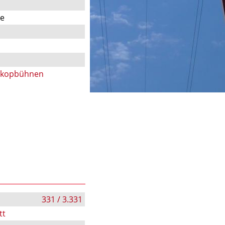
te
skopbühnen
331 / 3.331
tt