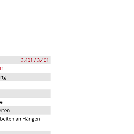
3.401 / 3.401
tt
ung
te
iten
rbeiten an Hängen