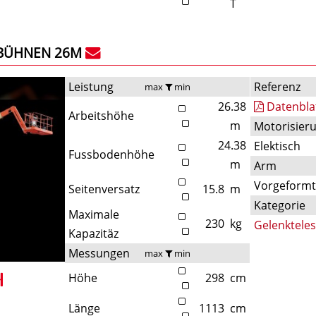
T
BÜHNEN 26M
Leistung
Referenz
max
min
26.38
Datenbla
Arbeitshöhe
m
Motorisier
24.38
Elektisch
Fussbodenhöhe
m
Arm
Vorgeform
Seitenversatz
15.8
m
Kategorie
Maximale
230
kg
Gelenktele
Kapazitäz
Messungen
max
min
Höhe
298
cm
Länge
1113
cm