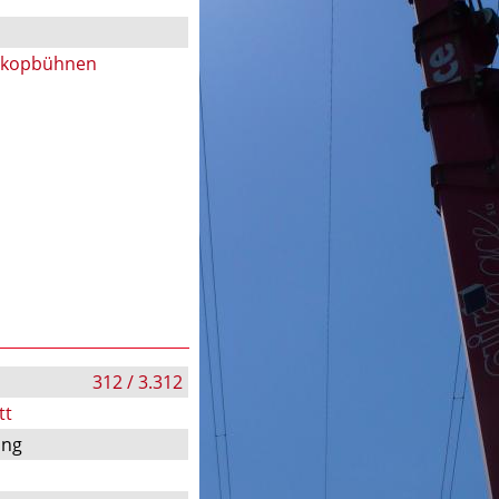
skopbühnen
312 / 3.312
tt
ung