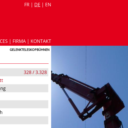
FR
|
DE
|
EN
ICES
|
FIRMA
|
KONTAKT
GELENKTELESKOPBÜHNEN
328 / 3.328
tt
ung
ch