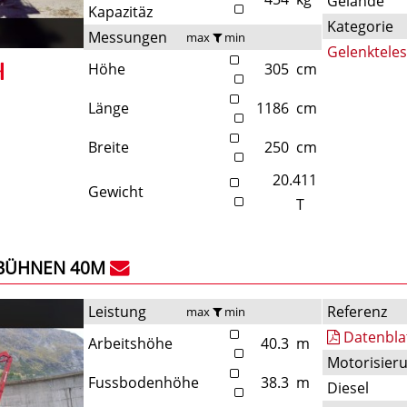
Gelände
Kapazitäz
Kategorie
Messungen
max
min
Gelenktele
Höhe
305
cm
Länge
1186
cm
Breite
250
cm
20.411
Gewicht
T
BÜHNEN 40M
Leistung
Referenz
max
min
Datenbla
Arbeitshöhe
40.3
m
Motorisier
Fussbodenhöhe
38.3
m
Diesel