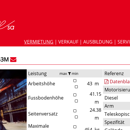
VERMIETUNG
|
VERKAUF
|
AUSBILDUNG
|
SERV
43M
Leistung
Referenz
max
min
Datenbla
Arbeitshöhe
43
m
Motorisier
41.15
Fussbodenhöhe
Diesel
m
Arm
24.38
Seitenversatz
Teleskopis
m
Spezifität
Maximale
454
kg