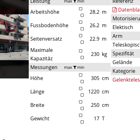
Leistung
Referenz
max
min
Datenbla
Arbeitshöhe
28.2
m
Motorisier
Fussbodenhöhe
26.2
m
Elektisch
Arm
Seitenversatz
22.9
m
Teleskopis
Maximale
Spezifität
230
kg
Kapazitäz
Gelände
Messungen
max
min
Kategorie
Höhe
305
cm
Gelenktele
Länge
1220
cm
Breite
250
cm
Gewicht
17
T