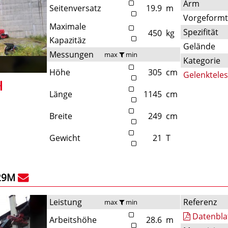
Arm
Seitenversatz
19.9
m
Vorgeform
Maximale
Spezifität
450
kg
Kapazitäz
Gelände
Messungen
max
min
Kategorie
Höhe
305
cm
Gelenktele
Länge
1145
cm
Breite
249
cm
Gewicht
21
T
29M
Leistung
Referenz
max
min
Datenbla
Arbeitshöhe
28.6
m