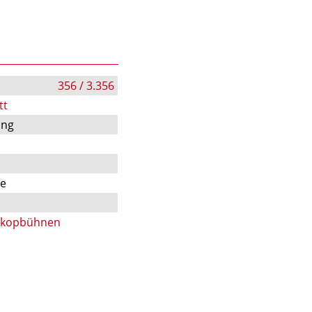
356 / 3.356
tt
ung
te
skopbühnen