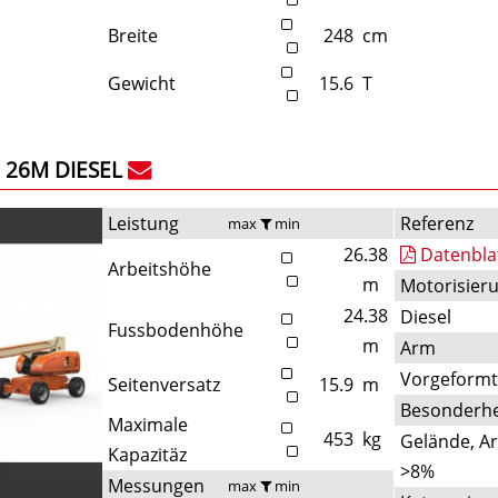
Breite
248
cm
Gewicht
15.6
T
26M DIESEL
Leistung
Referenz
max
min
26.38
Datenbla
Arbeitshöhe
m
Motorisier
24.38
Diesel
Fussbodenhöhe
m
Arm
Vorgeform
Seitenversatz
15.9
m
Besonderhe
Maximale
453
kg
Gelände, A
Kapazitäz
>8%
Messungen
max
min