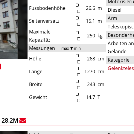
Motorisier
Fussbodenhöhe
26.6
m
Diesel
Arm
Seitenversatz
15.1
m
Teleskopis
Maximale
Besonderhe
250
kg
Kapazitäz
Arbeiten a
Messungen
max
min
Gelände
Höhe
268
cm
Kategorie
Gelenktele
Länge
1270
cm
Breite
243
cm
Gewicht
14.7
T
 28.2M