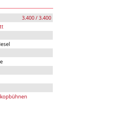
3.400 / 3.400
tt
iesel
te
skopbühnen