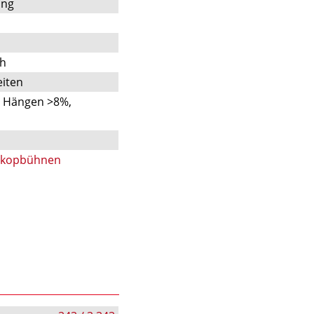
ung
ch
iten
n Hängen >8%,
skopbühnen