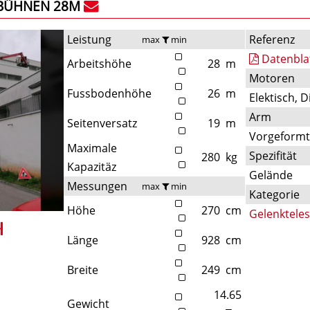
BÜHNEN 28M
Leistung
Referenz
max
min
Datenbla
Arbeitshöhe
28
m
Motoren
Fussbodenhöhe
26
m
Elektisch, D
Arm
Seitenversatz
19
m
Vorgeform
Maximale
Spezifität
280
kg
Kapazitäz
Gelände
Messungen
max
min
Kategorie
Höhe
270
cm
Gelenktele
Länge
928
cm
Breite
249
cm
14.65
Gewicht