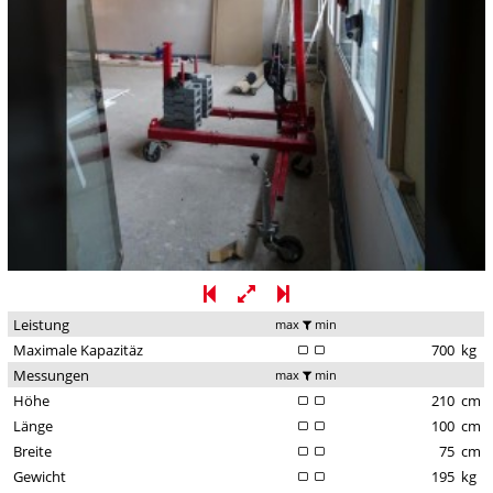
Leistung
max
min
Maximale Kapazitäz
700
kg
Messungen
max
min
Höhe
210
cm
Länge
100
cm
Breite
75
cm
Gewicht
195
kg