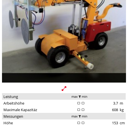
Leistung
max
min
Arbeitshöhe
3.7
m
Maximale Kapazitäz
608
kg
Messungen
max
min
Höhe
153
cm