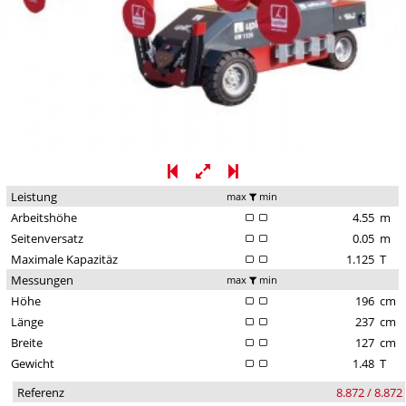
Leistung
max
min
Arbeitshöhe
4.55
m
Seitenversatz
0.05
m
Maximale Kapazitäz
1.125
T
Messungen
max
min
Höhe
196
cm
Länge
237
cm
Breite
127
cm
Gewicht
1.48
T
Referenz
8.872 / 8.872