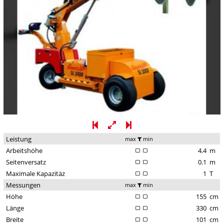
Leistung
max
min
Arbeitshöhe
4.4
m
Seitenversatz
0.1
m
Maximale Kapazitäz
1
T
Messungen
max
min
Höhe
155
cm
Länge
330
cm
Breite
101
cm