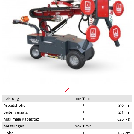
Leistung
max
min
Arbeitshöhe
3.6
m
Seitenversatz
2.1
m
Maximale Kapazitäz
625
kg
Messungen
max
min
Höhe
166
cm