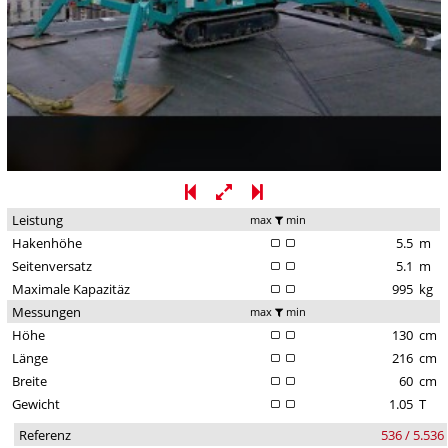
Leistung
max
min
Hakenhöhe
5.5
m
Seitenversatz
5.1
m
Maximale Kapazitäz
995
kg
Messungen
max
min
Höhe
130
cm
Länge
216
cm
Breite
60
cm
Gewicht
1.05
T
Referenz
536 / 5.536