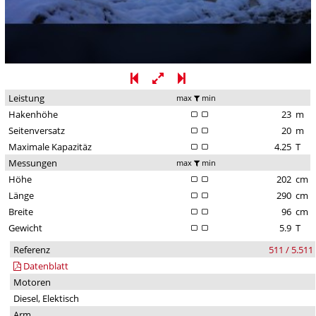
Leistung
max
min
Hakenhöhe
23
m
Seitenversatz
20
m
Maximale Kapazitäz
4.25
T
Messungen
max
min
Höhe
202
cm
Länge
290
cm
Breite
96
cm
Gewicht
5.9
T
Referenz
511 / 5.511
Datenblatt
Motoren
Diesel, Elektisch
Arm