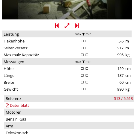
Leistung
max
min
Hakenhöhe
5.6
m
Seitenversatz
5.17
m
Maximale Kapazitäz
995
kg
Messungen
max
min
Höhe
129
cm
Länge
187
cm
Breite
60
cm
Gewicht
990
kg
Referenz
513 / 5.513
Datenblatt
Motoren
Benzin, Gas
Arm
Teleskopisch