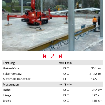
Leistung
max
min
Hakenhöhe
35.1
m
Seitenversatz
31.42
m
Maximale Kapazitäz
14.5
T
Messungen
max
min
Höhe
282
cm
Länge
497
cm
Breite
185
cm