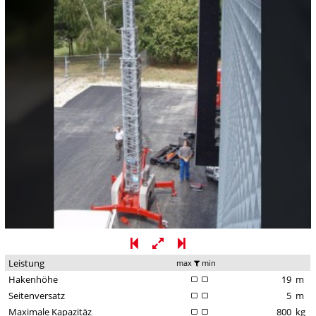
Leistung
max
min
Hakenhöhe
19
m
Seitenversatz
5
m
Maximale Kapazitäz
800
kg