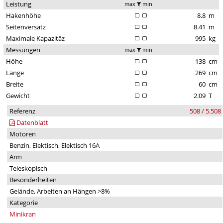
Leistung
max
min
Hakenhöhe
8.8
m
Seitenversatz
8.41
m
Maximale Kapazitäz
995
kg
Messungen
max
min
Höhe
138
cm
Länge
269
cm
Breite
60
cm
Gewicht
2.09
T
Referenz
508 / 5.508
Datenblatt
Motoren
Benzin, Elektisch, Elektisch 16A
Arm
Teleskopisch
Besonderheiten
Gelände, Arbeiten an Hängen >8%
Kategorie
Minikran