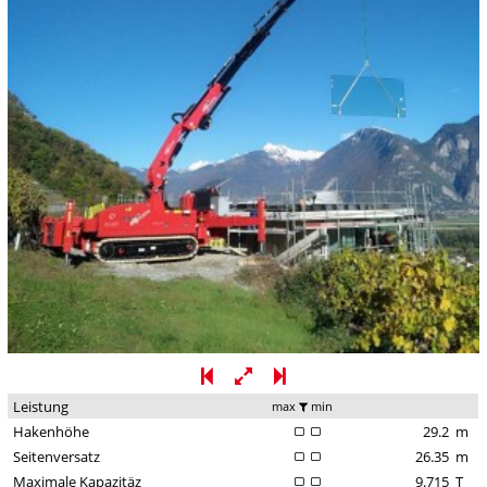
Leistung
max
min
Hakenhöhe
29.2
m
Seitenversatz
26.35
m
Maximale Kapazitäz
9.715
T