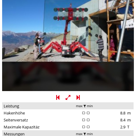
Leistung
max
min
Hakenhöhe
8.8
m
Seitenversatz
8.4
m
Maximale Kapazitäz
2.9
T
Messungen
max
min