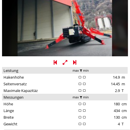
Leistung
max
min
Hakenhöhe
14.9
m
Seitenversatz
14.45
m
Maximale Kapazitäz
2.9
T
Messungen
max
min
Höhe
180
cm
Länge
434
cm
Breite
130
cm
Gewicht
4
T