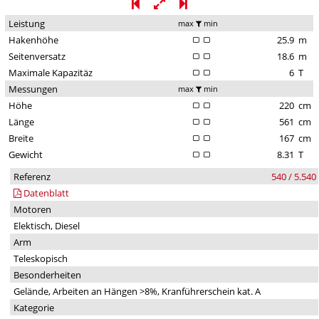
Leistung
max
min
Hakenhöhe
25.9
m
Seitenversatz
18.6
m
Maximale Kapazitäz
6
T
Messungen
max
min
Höhe
220
cm
Länge
561
cm
Breite
167
cm
Gewicht
8.31
T
Referenz
540 / 5.540
Datenblatt
Motoren
Elektisch, Diesel
Arm
Teleskopisch
Besonderheiten
Gelände, Arbeiten an Hängen >8%, Kranführerschein kat. A
Kategorie