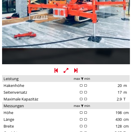
Leistung
max
min
Hakenhöhe
20
m
Seitenversatz
17
m
Maximale Kapazitäz
2.9
T
Messungen
max
min
Höhe
198
cm
Länge
430
cm
Breite
128
cm