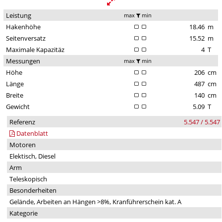
Leistung
max
min
Hakenhöhe
18.46
m
Seitenversatz
15.52
m
Maximale Kapazitäz
4
T
Messungen
max
min
Höhe
206
cm
Länge
487
cm
Breite
140
cm
Gewicht
5.09
T
Referenz
5.547 / 5.547
Datenblatt
Motoren
Elektisch, Diesel
Arm
Teleskopisch
Besonderheiten
Gelände, Arbeiten an Hängen >8%, Kranführerschein kat. A
Kategorie