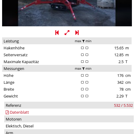
Leistung
max
min
Hakenhöhe
15.65
m
Seitenversatz
12.85
m
Maximale Kapazitäz
2.5
T
Messungen
max
min
Höhe
176
cm
Länge
342
cm
Breite
78
cm
Gewicht
2.29
T
Referenz
532 / 5.532
Datenblatt
Motoren
Elektisch, Diesel
Arm