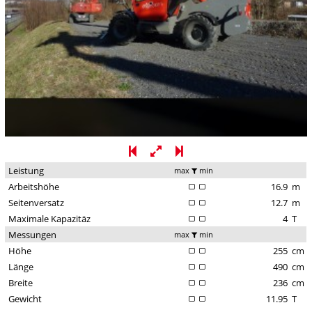
Leistung
max
min
Arbeitshöhe
16.9
m
Seitenversatz
12.7
m
Maximale Kapazitäz
4
T
Messungen
max
min
Höhe
255
cm
Länge
490
cm
Breite
236
cm
Gewicht
11.95
T