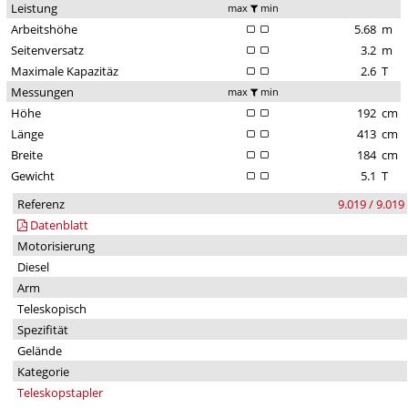
Leistung
max
min
Arbeitshöhe
5.68
m
Seitenversatz
3.2
m
Maximale Kapazitäz
2.6
T
Messungen
max
min
Höhe
192
cm
Länge
413
cm
Breite
184
cm
Gewicht
5.1
T
Referenz
9.019 / 9.019
Datenblatt
Motorisierung
Diesel
Arm
Teleskopisch
Spezifität
Gelände
Kategorie
Teleskopstapler