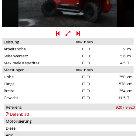
Leistung
max
min
Arbeitshöhe
9
m
Seitenversatz
5.6
m
Maximale Kapazitäz
4.5
T
Messungen
max
min
Höhe
250
cm
Länge
578
cm
Breite
254
cm
Gewicht
11.5
T
Referenz
920 / 9.920
Datenblatt
Motorisierung
Diesel
Arm