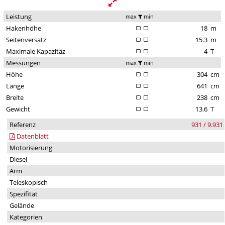
Leistung
max
min
Hakenhöhe
18
m
Seitenversatz
15.3
m
Maximale Kapazitäz
4
T
Messungen
max
min
Höhe
304
cm
Länge
641
cm
Breite
238
cm
Gewicht
13.6
T
Referenz
931 / 9.931
Datenblatt
Motorisierung
Diesel
Arm
Teleskopisch
Spezifität
Gelände
Kategorien