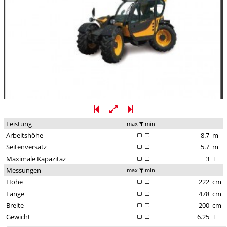
Leistung
max
min
Arbeitshöhe
8.7
m
Seitenversatz
5.7
m
Maximale Kapazitäz
3
T
Messungen
max
min
Höhe
222
cm
Länge
478
cm
Breite
200
cm
Gewicht
6.25
T