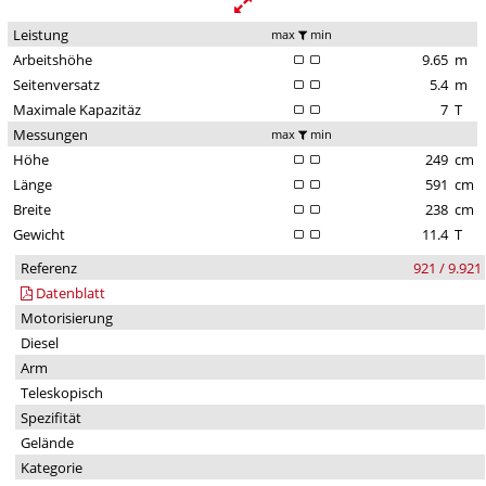
Leistung
max
min
Arbeitshöhe
9.65
m
Seitenversatz
5.4
m
Maximale Kapazitäz
7
T
Messungen
max
min
Höhe
249
cm
Länge
591
cm
Breite
238
cm
Gewicht
11.4
T
Referenz
921 / 9.921
Datenblatt
Motorisierung
Diesel
Arm
Teleskopisch
Spezifität
Gelände
Kategorie