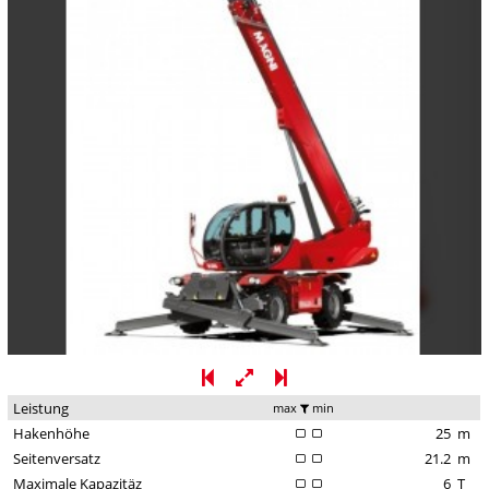
Leistung
max
min
Hakenhöhe
25
m
Seitenversatz
21.2
m
Maximale Kapazitäz
6
T