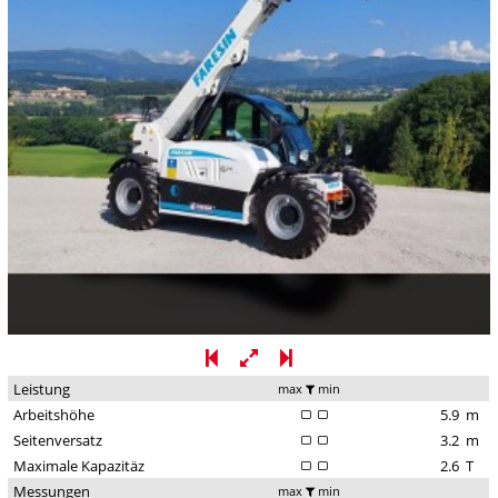
Leistung
max
min
Arbeitshöhe
5.9
m
Seitenversatz
3.2
m
Maximale Kapazitäz
2.6
T
Messungen
max
min