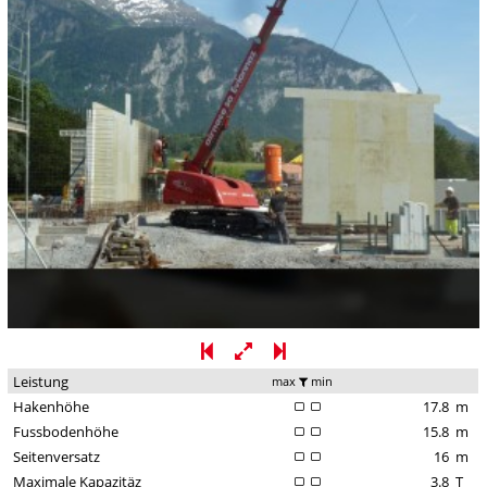
Leistung
max
min
Hakenhöhe
17.8
m
Fussbodenhöhe
15.8
m
Seitenversatz
16
m
Maximale Kapazitäz
3.8
T