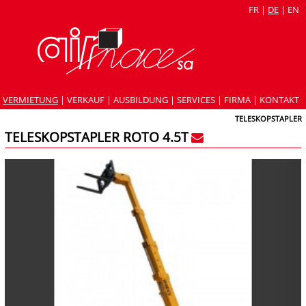
FR
|
DE
|
EN
VERMIETUNG
|
VERKAUF
|
AUSBILDUNG
|
SERVICES
|
FIRMA
|
KONTAKT
TELESKOPSTAPLER
TELESKOPSTAPLER ROTO 4.5T