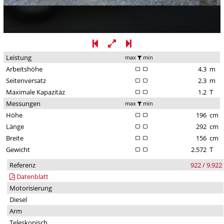
Leistung
max
min
Arbeitshöhe
4.3
m
Seitenversatz
2.3
m
Maximale Kapazitäz
1.2
T
Messungen
max
min
Höhe
196
cm
Länge
292
cm
Breite
156
cm
Gewicht
2.572
T
Referenz
922 / 9.922
Datenblatt
Motorisierung
Diesel
Arm
Teleskopisch