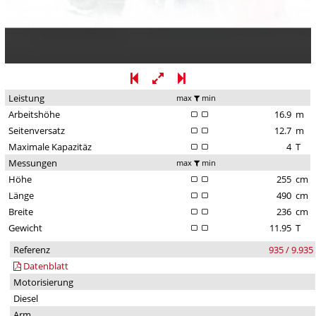
Leistung
max
min
Arbeitshöhe
16.9
m
Seitenversatz
12.7
m
Maximale Kapazitäz
4
T
Messungen
max
min
Höhe
255
cm
Länge
490
cm
Breite
236
cm
Gewicht
11.95
T
Referenz
935 / 9.935
Datenblatt
Motorisierung
Diesel
Arm