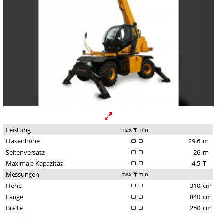
Leistung
max
min
Hakenhöhe
29.6
m
Seitenversatz
26
m
Maximale Kapazitäz
4.5
T
Messungen
max
min
Höhe
310
cm
Länge
840
cm
Breite
250
cm