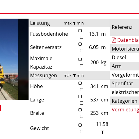
Leistung
max
min
Referenz
Fussbodenhöhe
13.1
m
Datenbla
Seitenversatz
6.05
m
Motorisier
Diesel
Maximale
200
kg
Arm
Kapazitäz
Vorgeformt
Messungen
max
min
Spezifität
Höhe
341
cm
elektrische
Länge
537
cm
Kategorien
Vermietun
Breite
253
cm
11.58
Gewicht
T