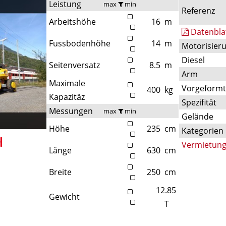
Leistung
max
min
Referenz
Arbeitshöhe
16
m
Datenbla
Fussbodenhöhe
14
m
Motorisier
Diesel
Seitenversatz
8.5
m
Arm
Maximale
Vorgeform
400
kg
Kapazitäz
Spezifität
Messungen
max
min
Gelände
Höhe
235
cm
Kategorien
Vermietun
Länge
630
cm
Breite
250
cm
12.85
Gewicht
T