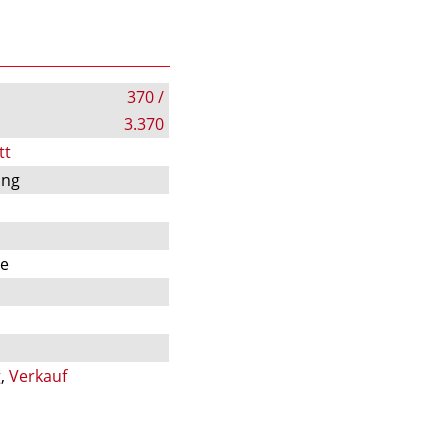
370 /
3.370
tt
ung
te
g
,
Verkauf