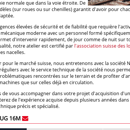
oie normale que dans la voie étroite. De
odèles (sur roues ou sur chenilles) garantit d'avoir pour ch
daptée.
nces élevées de sécurité et de fiabilité que requière l'activ
r mécanique moderne avec un personnel formé spécifiquem
rmet d'intervenir rapidement, de jour comme de nuit sur to
alité, notre atelier est certifié par
l'association suisse des 
es nacelles.
 pour le marché suisse, nous entretenons avec la société N
réguliers avec le service technique de la société nous per
problématiques rencontrées sur le terrain et de profiter d'a
machines que sur celles déjà en circulation.
 de vous accompagner dans votre projet d'acquisition d'un
iterez de l'expérience acquise depuis plusieurs années dans l
hnique précis et spécialisé.
UG 16M