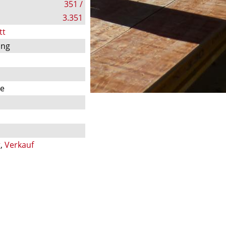
351 /
3.351
tt
ung
te
g
,
Verkauf