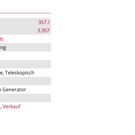
357 /
3.357
tt
ung
e, Teleskopisch
n Generator
g
,
Verkauf