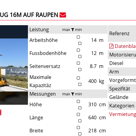
UG 16M AUF RAUPEN
Leistung
max
min
Referenz
Arbeitshöhe
14
m
Datenbla
Fussbodenhöhe
12
m
Motorisier
Diesel
Seitenversatz
8.7
m
Arm
Maximale
Vorgeform
400
kg
Kapazitäz
Spezifität
Messungen
max
min
Gelände
Höhe
310
cm
Kategorien
Vermietun
Länge
640
cm
Breite
218
cm