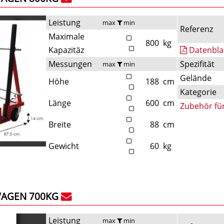
Leistung
max
min
Referenz
Maximale
800
kg
Kapazitäz
Datenbla
Messungen
Spezifität
max
min
Gelände
Höhe
188
cm
Kategorie
Länge
600
cm
Zubehör fü
Breite
88
cm
Gewicht
60
kg
AGEN 700KG
Leistung
max
min