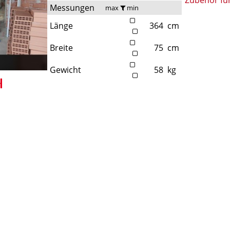
Messungen
max
min
Länge
364
cm
Breite
75
cm
Gewicht
58
kg