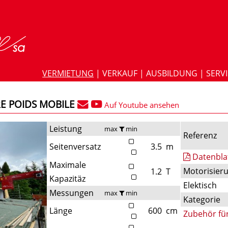
VERMIETUNG
|
VERKAUF
|
AUSBILDUNG
|
SERV
E POIDS MOBILE
Auf Youtube ansehen
Leistung
max
min
Referenz
Seitenversatz
3.5
m
Datenbla
Maximale
Motorisier
1.2
T
Kapazitäz
Elektisch
Messungen
max
min
Kategorie
Länge
600
cm
Zubehör fü