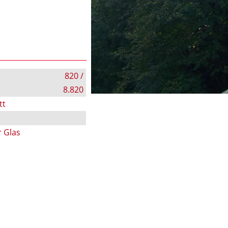
820 /
8.820
tt
r Glas