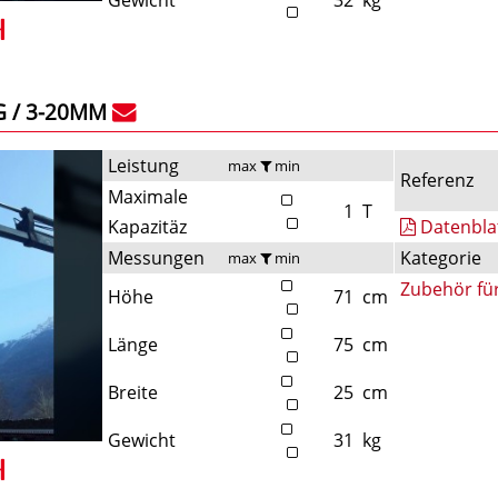
G / 3-20MM
Leistung
max
min
Referenz
Maximale
1
T
Kapazitäz
Datenbla
Messungen
Kategorie
max
min
Zubehör fü
Höhe
71
cm
Länge
75
cm
Breite
25
cm
Gewicht
31
kg