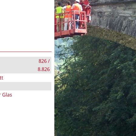
826 /
8.826
tt
r Glas