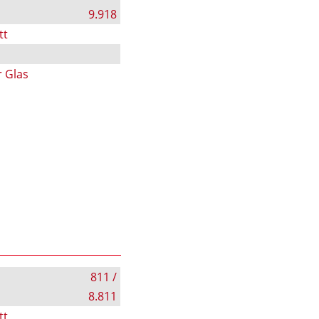
9.918
tt
r Glas
811 /
8.811
tt