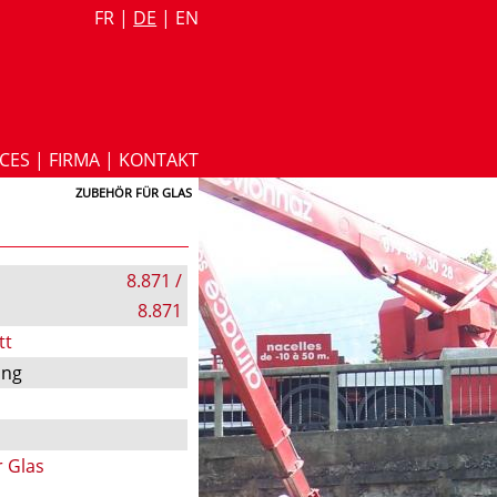
FR
|
DE
|
EN
ICES
|
FIRMA
|
KONTAKT
ZUBEHÖR FÜR GLAS
8.871 /
8.871
tt
ung
r Glas