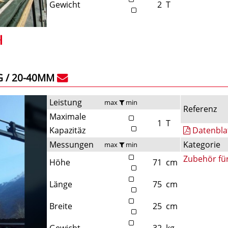
Gewicht
2
T
G / 20-40MM
Leistung
max
min
Referenz
Maximale
1
T
Kapazitäz
Datenbla
Messungen
Kategorie
max
min
Zubehör fü
Höhe
71
cm
Länge
75
cm
Breite
25
cm
Gewicht
32
kg