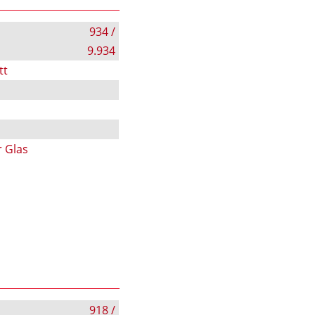
934 /
9.934
tt
r Glas
918 /