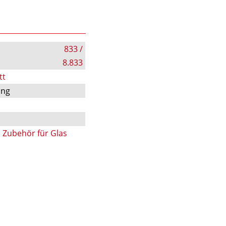
833 /
8.833
tt
ung
,
Zubehör für Glas