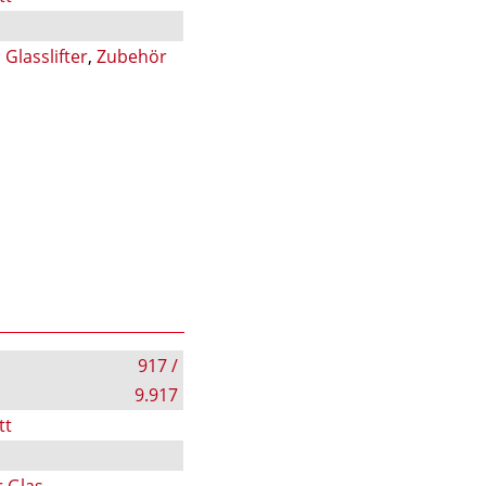
,
Glasslifter
,
Zubehör
917 /
9.917
tt
r Glas