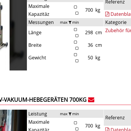
Referenz
Maximale
700
kg
Kapazitäz
Datenbla
Messungen
Kategorie
max
min
Zubehör fü
Länge
298
cm
Breite
36
cm
Gewicht
50
kg
V-VAKUUM-HEBEGERÄTEN 700KG
Leistung
max
min
Referenz
Maximale
700
kg
Kapazitäz
Datenbla