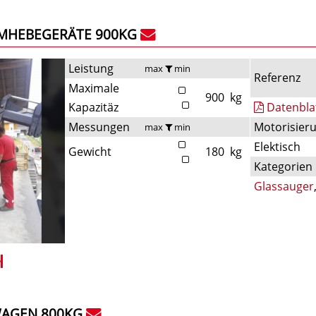
UMHEBEGERÄTE 900KG
Leistung
max
min
Referenz
Maximale
900
kg
Kapazitäz
Datenbla
Messungen
Motorisier
max
min
Elektisch
Gewicht
180
kg
Kategorien
Glassauger
AGEN 800KG