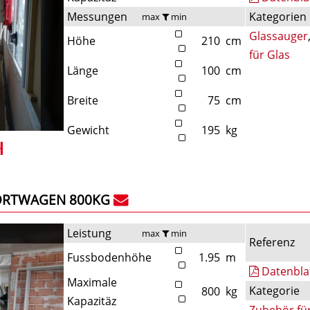
Messungen
Kategorien
max
min
Glassauger
Höhe
210
cm
für Glas
Länge
100
cm
Breite
75
cm
Gewicht
195
kg
ORTWAGEN 800KG
Leistung
max
min
Referenz
Fussbodenhöhe
1.95
m
Datenbla
Maximale
Kategorie
800
kg
Kapazitäz
Zubehör fü