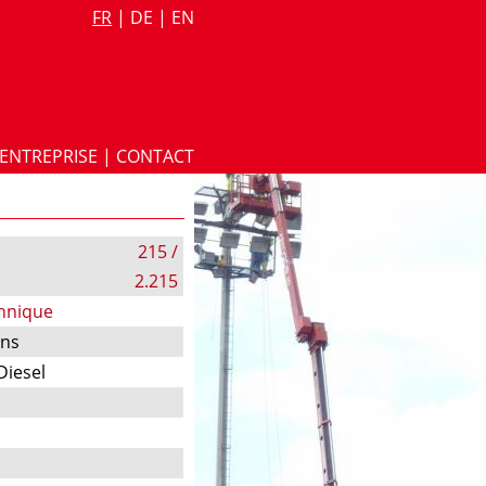
FR
|
DE
|
EN
ENTREPRISE
|
CONTACT
215 /
2.215
chnique
ons
Diesel