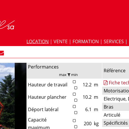
LOCATION
|
VENTE
|
FORMATION
|
SERVICES
|
Performances
Référence
max
min
Fiche te
Hauteur de travail
12.2
m
Motorisati
Hauteur plancher
10.2
m
Electrique, 
Bras
Déport latéral
6.1
m
Articulé
Capacité
Spécificités
200
kg
maximum