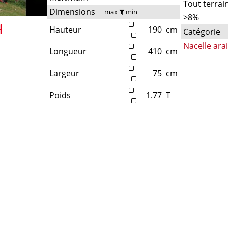
Tout terrai
Dimensions
max
min
>8%
Hauteur
190
cm
Catégorie
Nacelle ara
Longueur
410
cm
Largeur
75
cm
Poids
1.77
T