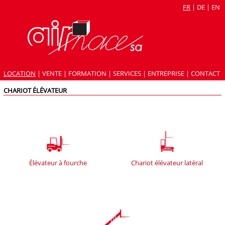
FR
|
DE
|
EN
LOCATION
|
VENTE
|
FORMATION
|
SERVICES
|
ENTREPRISE
|
CONTACT
CHARIOT ÉLÉVATEUR
Élévateur à fourche
Chariot élévateur latéral